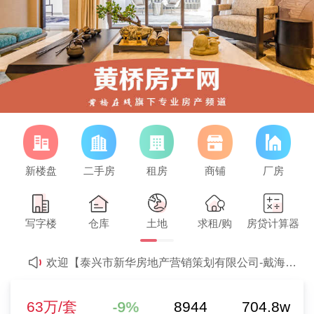
新楼盘
二手房
租房
商铺
厂房
【马女士】发布了【租房子】的求租信息
63万/套
欢迎【永禾房产-王爱群】强势入驻
写字楼
仓库
土地
求租/购
房贷计算器
欢迎【舒心房产-冯永生】强势入驻
二手房参考均价
-9%
2
欢迎【泰兴市新华房地产营销策划有限公司-戴海霞】强势入驻
0元/m
0%
欢迎【永禾房产-王爱群】强势入驻
新房参考均价
欢迎【聚兴房产中介-朱婷婷】强势入驻
-9%
8944
704.8w
63万/套