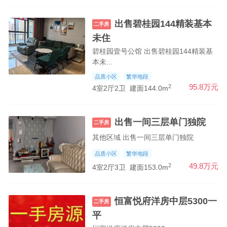
出售碧桂园144精装基本
二手房
未住
碧桂园壹号公馆 出售碧桂园144精装基
本未...
品质小区
繁华地段
2
95.8万元
4室2厅2卫
建面144.0m
出售一间三层单门独院
二手房
其他区域 出售一间三层单门独院
品质小区
繁华地段
2
49.8万元
4室2厅3卫
建面153.0m
恒富悦府洋房中层5300一
二手房
平