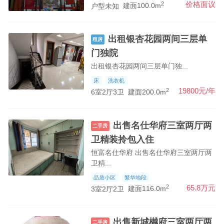
2
价格面议
户型未知
建面100.0m
出租银杏花园两间三层单
租房
门独院
出租银杏花园两间三层单门独...
床
洗衣机
2
19800元/年
6室2厅3卫
建面200.0m
出售名仕华府三室两厅两
二手房
卫精装拎包入住
恒富名仕华府 出售名仕华府三室两厅两
卫精...
品质小区
繁华地段
2
65.8万元
3室2厅2卫
建面116.0m
出售新城樾府三室两厅两
二手房