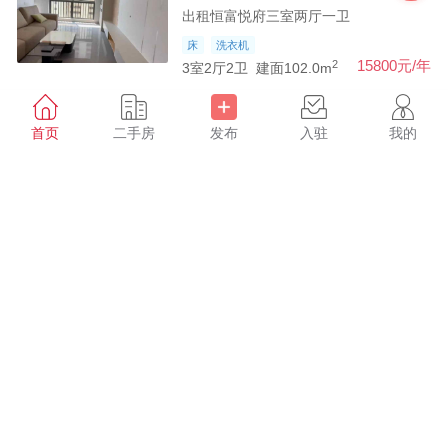
出租恒富悦府三室两厅一卫
床
洗衣机
2
15800元/年
3室2厅2卫
建面102.0m
出租幸福家园三室两厅一
首页
二手房
发布
入驻
我的
租房
卫
其他区域 出租幸福家园三室两厅一卫
床
洗衣机
2
10800元/年
3室2厅1卫
建面106.0m
出租定慧小区三室两厅一
租房
卫
其他区域 出租定慧小区三室两厅一卫
床
洗衣机
2
12800元/年
3室2厅1卫
建面110.0m