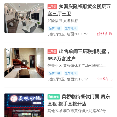
捡漏兴隆福府黄金楼层五
二手房
室三厅三卫
兴隆福府 兴隆福府
品质小区
繁华地段
2
价格面议
5室3厅3卫
建面200.0m
出售单间三层联排别墅，
二手房
65.8万含过户
佳美小区 黄桥镇休闲广场A16幢11...
品质小区
繁华地段
2
65.8万元
5室2厅3卫
建面131.8m
黄桥临街餐饮门面 房东
商铺出租
直租 接手直接开店
其他区域 泰兴市黄桥镇文明路202号