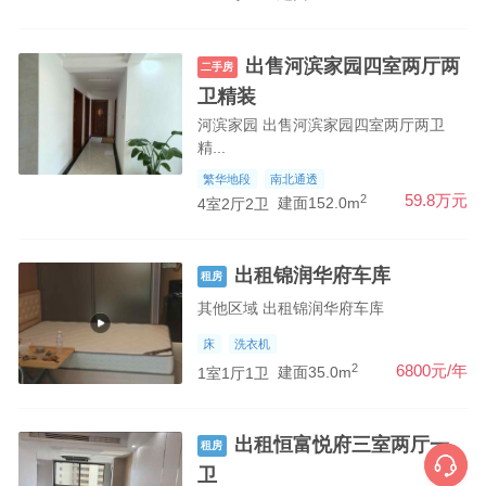
出售河滨家园四室两厅两
二手房
卫精装
河滨家园 出售河滨家园四室两厅两卫
精...
繁华地段
南北通透
2
59.8万元
4室2厅2卫
建面152.0m
出租锦润华府车库
租房
其他区域 出租锦润华府车库
床
洗衣机
2
6800元/年
1室1厅1卫
建面35.0m
出租恒富悦府三室两厅一
租房
卫