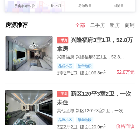
【何永兰】发布了【黄桥临街餐饮门面 房东直租 接手直接开店】的租商铺信息
比上月
房源数量
浏览量
二手房参考均价
0%
【殷晓燕】发布了【出租银杏花园两间三层单门独院】的租房信息
2
0元/m
【殷晓燕】发布了【出售名仕华府三室两厅两卫精装拎包入住】的二手房信息
房源推荐
全部
二手房
租房
商铺
新房参考均价
【殷晓燕】发布了【出售新城樾府三室两厅两卫毛坯房】的二手房信息
兴隆福府3室1卫，52.8万
二手房
【殷晓燕】发布了【出售一间三层单门独院】的二手房信息
拿房
【管新振】发布了【东街小学附近】的求租信息
兴隆福府 兴隆福府3室1卫，52.8...
【钱先生】发布了【求租河滨北区三室两厅】的求租信息
品质小区
繁华地段
【王】发布了【求租】的求租信息
2
52.8万元
3室2厅1卫
建面106.8m
【吴女士】发布了【吉房出租】的求租信息
【马女士】发布了【租房子】的求租信息
新区120平3室2卫，一次
二手房
欢迎【永禾房产-王爱群】强势入驻
未住
其他区域 新区120平3室2卫，一次...
品质小区
繁华地段
2
价格面议
3室2厅2卫
建面120.0m