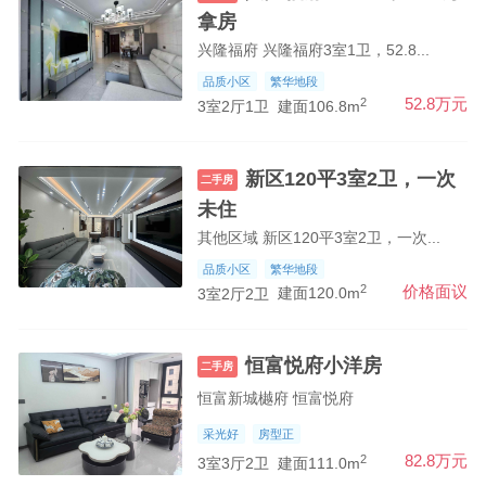
拿房
兴隆福府 兴隆福府3室1卫，52.8...
品质小区
繁华地段
2
52.8万元
3室2厅1卫
建面106.8m
新区120平3室2卫，一次
二手房
未住
其他区域 新区120平3室2卫，一次...
品质小区
繁华地段
2
价格面议
3室2厅2卫
建面120.0m
恒富悦府小洋房
二手房
恒富新城樾府 恒富悦府
采光好
房型正
2
82.8万元
3室3厅2卫
建面111.0m