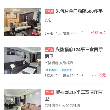
朱何村单门独院500多平
二手房
其它
2
价格面议
6室4厅4卫
建面500.0m
兴隆福府124平三室两厅
二手房
两卫
兴隆福府 兴隆福府
随时看房
房本在手
2
76.8万元
3室2厅2卫
建面124.0m
碧桂园116平三室两厅两
二手房
卫
碧桂园壹号公馆 碧桂园