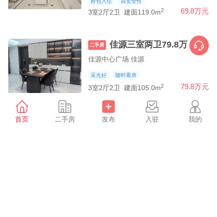
拎包入住
高安全性
2
69.8万元
3室2厅2卫
建面119.0m
佳源三室两卫79.8万
二手房
佳源中心广场 佳源
采光好
随时看房
2
79.8万元
3室2厅2卫
建面105.0m
朗悦河畔123平三室两卫6
首页
二手房
发布
入驻
我的
二手房
2.8万
朗悦河畔 朗悦河畔
房型正
随时看房
2
62.8万元
3室2厅2卫
建面123.0m
兴隆福府三室两卫69万
二手房