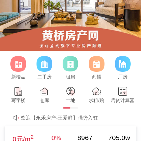
新楼盘
二手房
租房
商铺
厂房
64万/套
【马女士】发布了【租房子】的求租信息
二手房参考均价
欢迎【永禾房产-王爱群】强势入驻
2%
2
欢迎【舒心房产-冯永生】强势入驻
0元/m
写字楼
仓库
土地
求租/购
房贷计算器
欢迎【泰兴市新华房地产营销策划有限公司-戴海霞】强势入驻
新房参考均价
0%
64万/套
欢迎【永禾房产-王爱群】强势入驻
2%
欢迎【聚兴房产中介-朱婷婷】强势入驻
二手房参考均价
2
【朱婷婷】发布了【出租嘉华苑三室】的租房信息
0%
8967
705.0w
0元/m