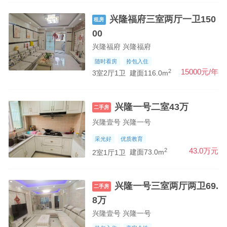
兴隆福府三室两厅一卫150
租房
00
兴隆福府 兴隆福府
随时看房
拎包入住
2
15000元/年
3室2厅1卫
建面116.0m
兴隆一号二室43万
二手房
兴隆壹号 兴隆一号
采光好
优质教育
2
43.0万元
2室1厅1卫
建面73.0m
兴隆一号三室两厅两卫69.
二手房
8万
兴隆壹号 兴隆一号