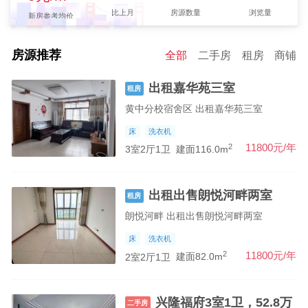
【朱婷婷】发布了【出租出售朗悦河畔两室】的租房信息
比上月
房源数量
浏览量
新房参考均价
【王爱群】发布了【恒富悦府小洋房】的二手房信息
【王爱群】发布了【朱何村单门独院500多平】的二手房信息
房源推荐
全部
二手房
租房
商铺
【王爱群】发布了【兴隆福府124平三室两厅两卫】的二手房信息
出租嘉华苑三室
租房
【管新振】发布了【东街小学附近】的求租信息
黄中分校宿舍区 出租嘉华苑三室
【钱先生】发布了【求租河滨北区三室两厅】的求租信息
床
洗衣机
【王】发布了【求租】的求租信息
2
11800元/年
3室2厅1卫
建面116.0m
【吴女士】发布了【吉房出租】的求租信息
【马女士】发布了【租房子】的求租信息
出租出售朗悦河畔两室
欢迎【永禾房产-王爱群】强势入驻
租房
朗悦河畔 出租出售朗悦河畔两室
床
洗衣机
2
11800元/年
2室2厅1卫
建面82.0m
兴隆福府3室1卫，52.8万
二手房