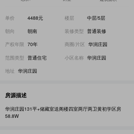
单价
4488元
楼层
中层/5层
朝向
朝南
装修类型
普通装修
产权年限
70年
商圈/片区
华润庄园
范围类型
普通住宅
小区名称
华润庄园
地址
华润庄园
房源描述
华润庄园131平+储藏室送阁楼四室两厅两卫黄初学区房
58.8W