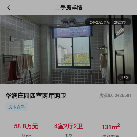
二手房详情
2-9-2026更新
282浏览
共8张
华润庄园四室两厅两卫
房源ID: 2426501
房本在手
2
58.8
万元
4室
2厅
2卫
131m
总价:
房型
建筑面积