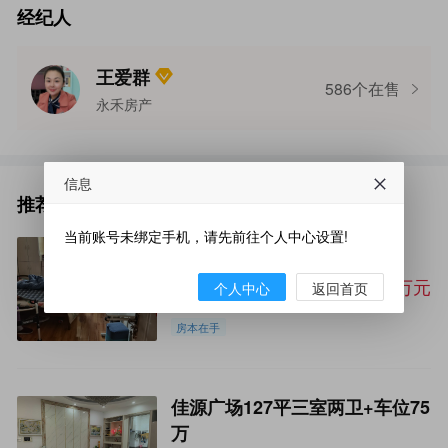
经纪人
王爱群
586个在售
永禾房产
信息
推荐
当前账号未绑定手机，请先前往个人中心设置!
黄中宿舍楼72平29.8万
黄桥宿舍楼
29.8万元
个人中心
返回首页
黄中宿舍区
房本在手
佳源广场127平三室两卫+车位75
万